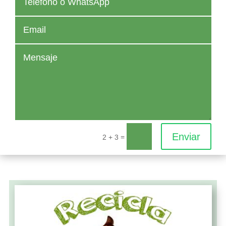
Enviar
=
2 + 3