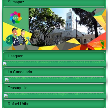
Sumapaz
Usaquen
La Candelaria
Teusaquillo
Rafael Uribe