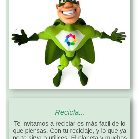
ASOCIACIONES DE RECICLADORES
Recicla...
Te invitamos a reciclar es más fácil de lo
que piensas. Con tu reciclaje, y lo que ya
no te sirva o utilices. El planeta y muchas