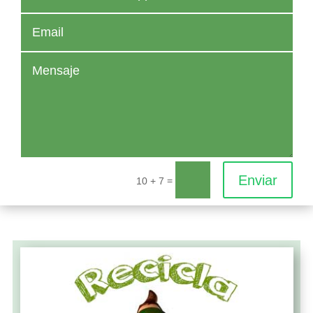
Enviar
=
10 + 7