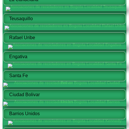
Teusaquillo
Rafael Uribe
Engativa
Santa Fe
Ciudad Bolivar
Barrios Unidos